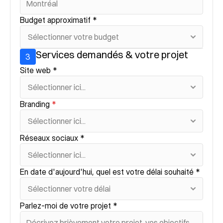
Budget approximatif *
Votre soumission à été envoyer
avec succès!
Services demandés & votre projet
3
Merci de me faire confiance ! Je vous répondrai dans 
Site web *
les prochaines 24 heures à l’adresse courriel que 
vous avez fournie afin de vous présenter les prochaines étapes. Bonne journée !
Branding 
*
Réseaux sociaux *
En date d'aujourd'hui, quel est votre délai souhaité *
Parlez-moi de votre projet *